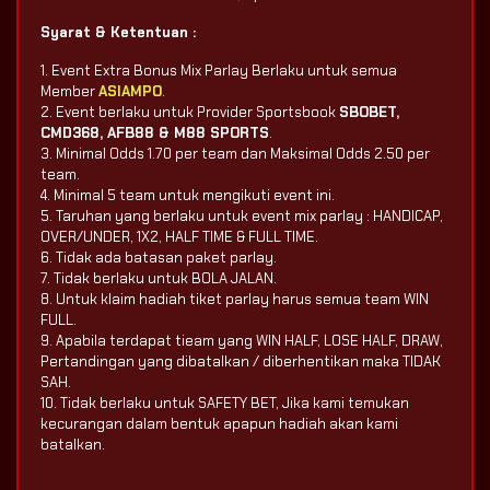
Syarat & Ketentuan :
1. Event Extra Bonus Mix Parlay Berlaku untuk semua
Member
ASIAMPO
.
2. Event berlaku untuk Provider Sportsbook
SBOBET,
CMD368, AFB88 & M88 SPORTS
.
3. Minimal Odds 1.70 per team dan Maksimal Odds 2.50 per
team.
4. Minimal 5 team untuk mengikuti event ini.
5. Taruhan yang berlaku untuk event mix parlay : HANDICAP,
OVER/UNDER, 1X2, HALF TIME & FULL TIME.
6. Tidak ada batasan paket parlay.
7. Tidak berlaku untuk BOLA JALAN.
8. Untuk klaim hadiah tiket parlay harus semua team WIN
FULL.
9. Apabila terdapat tieam yang WIN HALF, LOSE HALF, DRAW,
Pertandingan yang dibatalkan / diberhentikan maka TIDAK
SAH.
10. Tidak berlaku untuk SAFETY BET, Jika kami temukan
kecurangan dalam bentuk apapun hadiah akan kami
batalkan.