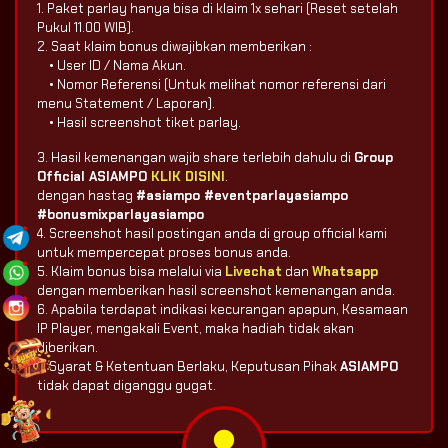
1. Paket parlay hanya bisa di klaim 1x sehari (Reset setelah
Pukul 11.00 WIB).
2. Saat klaim bonus diwajibkan memberikan :
• User ID / Nama Akun.
• Nomor Referensi (Untuk melihat nomor referensi dari
menu Statement / Laporan).
• Hasil screenshot tiket parlay.
3. Hasil kemenangan wajib share terlebih dahulu di
Group
Official ASIAMPO
KLIK DISINI
.
dengan hastag
#asiampo #eventparlayasiampo
#bonusmixparlayasiampo
4. Screenshot hasil postingan anda di group official kami
untuk mempercepat proses bonus anda.
5. Klaim bonus bisa melalui via
Livechat
dan
Whatsapp
dengan memberikan hasil screenshot kemenangan anda.
6. Apabila terdapat indikasi kecurangan apapun, Kesamaan
IP Player, mengakali Event, maka hadiah tidak akan
diberikan.
7. Syarat & Ketentuan Berlaku, Keputusan Pihak
ASIAMPO
tidak dapat diganggu gugat.