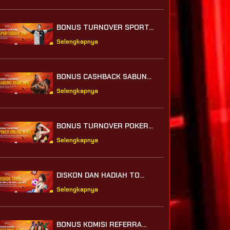
BONUS TURNOVER SPORT...
Selengkapnya
BONUS CASHBACK SABUN...
Selengkapnya
BONUS TURNOVER POKER...
Selengkapnya
DISKON DAN HADIAH TO...
Selengkapnya
BONUS KOMISI REFERRA...