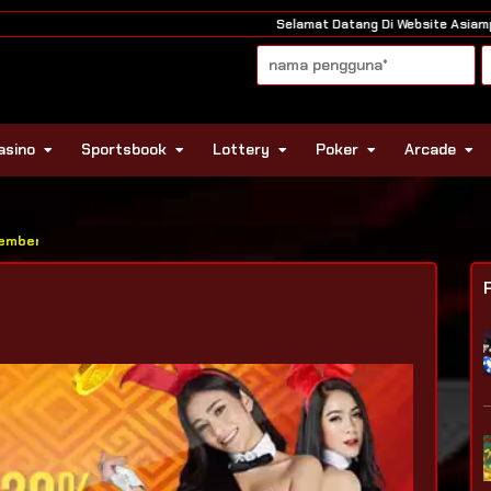
Selamat Datang Di Website Asiampo Pla
asino
Sportsbook
Lottery
Poker
Arcade
member