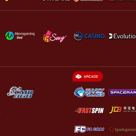
ARCADE