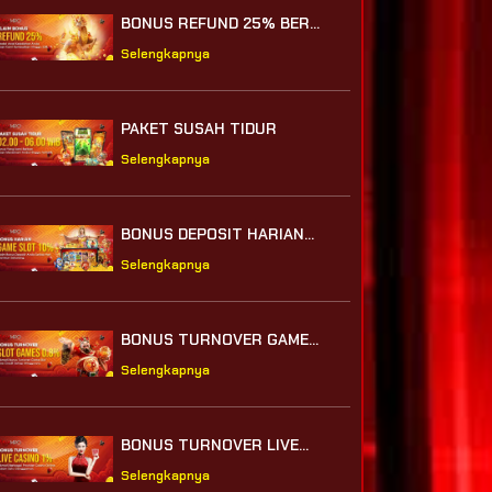
BONUS REFUND 25% BER...
Selengkapnya
PAKET SUSAH TIDUR
Selengkapnya
BONUS DEPOSIT HARIAN...
Selengkapnya
BONUS TURNOVER GAME...
Selengkapnya
BONUS TURNOVER LIVE...
Selengkapnya