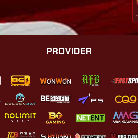
PROVIDER