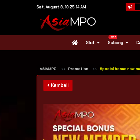
Sat, August 8, 10:25:15 AM
Slot
Sabong
C
ASIAMPO
Promotion
Special bonus new 
Kembali