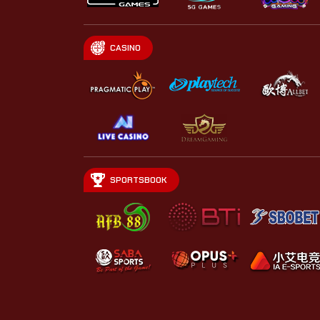
CASINO
SPORTSBOOK